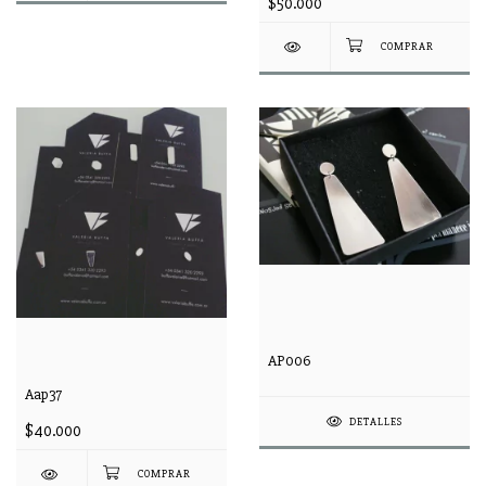
$50.000
AP006
Aap37
DETALLES
$40.000