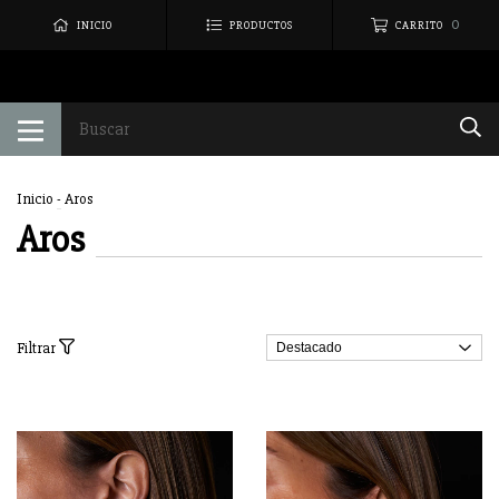
0
INICIO
PRODUCTOS
CARRITO
Inicio
-
Aros
Aros
Filtrar