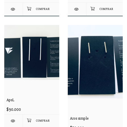
ApsL
$90.000
Aros simple