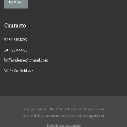
Contacto
543413202293
341 153 202293
buffavaleria@hotmail.com
Veléz Sarfield 277
Copyright Valeria Buffa - 2026. Todos los derechos reservados.
Defensa de las y los consumidores. Para reclamos
ingresá acá.
Botón de arrepentimiento