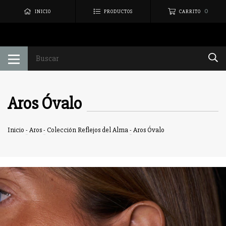
0
INICIO
PRODUCTOS
CARRITO
Aros Óvalo
Inicio
-
Aros
-
Colección Reflejos del Alma
-
Aros Óvalo