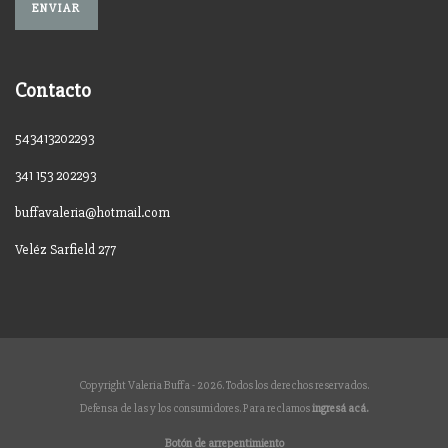
Contacto
543413202293
341 153 202293
buffavaleria@hotmail.com
Veléz Sarfield 277
Copyright Valeria Buffa - 2026. Todos los derechos reservados.
Defensa de las y los consumidores. Para reclamos
ingresá acá.
Botón de arrepentimiento