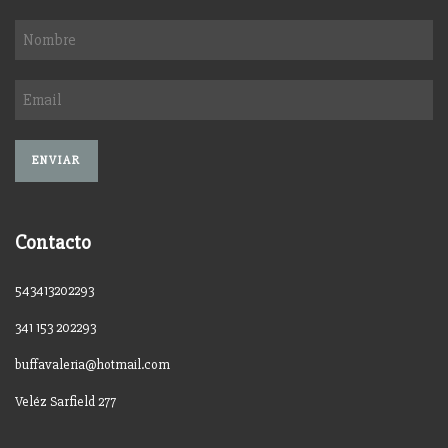
Contacto
543413202293
341 153 202293
buffavaleria@hotmail.com
Veléz Sarfield 277