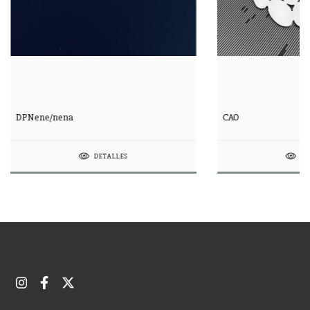
DPNene/nena
CAO
DETALLES
DE